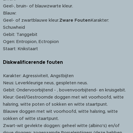
Geel-, bruin- of blauwzwarte kleur.
Blauw:
Geel- of zwartblauwe kleur.
Zware Fouten
Karakter:
Schuwheid
Gebit: Tanggebit
Ogen: Entropion, Ectropion
Staart: Knikstaart
Diskwalificerende fouten
Karakter: Agressiviteit, Angstbijten
Neus: Leverkleurige neus, gespleten neus.
Gebit: Ondervoorbijtend - , bovenvoorbijtend- en kruisgebit.
Kleur: Geel/Gestroomde doggen met wit voorhoofd, witte
halsring, witte poten of sokken en witte staartpunt.
Blauwe doggen met wit voorhoofd, witte halsring, witte
sokken of witte staartpunt.
Zwart-wit gevlekte doggen: geheel witte (albino's) en/of
dove doggen; zogenaamde Porseleintijgers (deze hebben